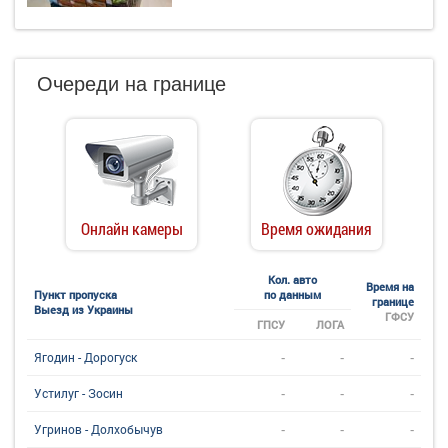
Очереди на границе
Онлайн камеры
Время ожидания
Кол. авто
Время на
Пункт пропуска
по данным
границе
Выезд из Украины
ГФСУ
ГПСУ
ЛОГА
-
-
-
Ягодин - Дорогуск
-
-
-
Устилуг - Зосин
-
-
-
Угринов - Долхобычув