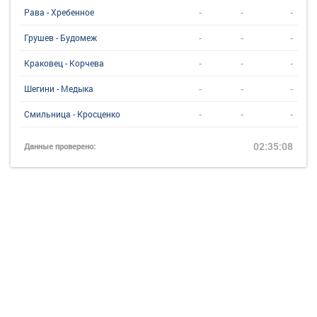
-
-
-
Рава - Хребенное
-
-
-
Грушев - Будомеж
-
-
-
Краковец - Корчева
-
-
-
Шегини - Медыка
-
-
-
Смильница - Кросценко
02:35:08
Данные проверено: