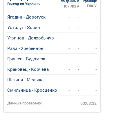
по данным
границе
Выезд из Украины
ГФСУ
ГПСУ
ЛОГА
Ягодин - Дорогуск
-
-
-
Устилуг - Зосин
-
-
-
Угринов - Долхобычув
-
-
-
Рава - Хребенное
-
-
-
Грушев - Будомеж
-
-
-
Краковец - Корчева
-
-
-
Шегини - Медыка
-
-
-
Смильница - Кросценко
-
-
-
Данные проверено:
03:08:32