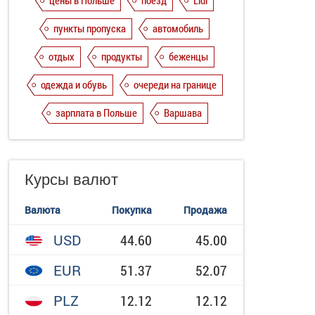
цены в Польше
поезд
Lidl
пункты пропуска
автомобиль
отдых
продукты
беженцы
одежда и обувь
очереди на границе
зарплата в Польше
Варшава
Курсы валют
Валюта
Покупка
Продажа
USD
44.60
45.00
EUR
51.37
52.07
PLZ
12.12
12.12