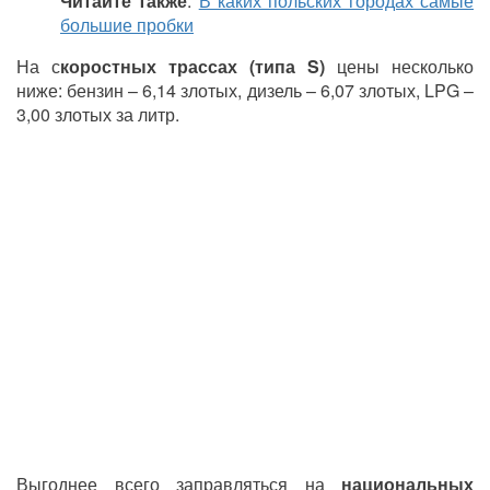
Читайте также
:
В каких польских городах самые
большие пробки
На с
коростных трассах (типа S)
цены несколько
ниже: бензин – 6,14 злотых, дизель – 6,07 злотых, LPG –
3,00 злотых за литр.
Выгоднее всего заправляться на
национальных