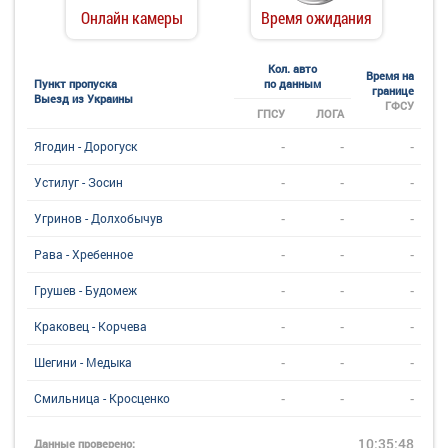
Онлайн камеры
Время ожидания
Кол. авто
Время на
Пункт пропуска
по данным
границе
Выезд из Украины
ГФСУ
ГПСУ
ЛОГА
-
-
-
Ягодин - Дорогуск
-
-
-
Устилуг - Зосин
-
-
-
Угринов - Долхобычув
-
-
-
Рава - Хребенное
-
-
-
Грушев - Будомеж
-
-
-
Краковец - Корчева
-
-
-
Шегини - Медыка
-
-
-
Смильница - Кросценко
10:35:48
Данные проверено: