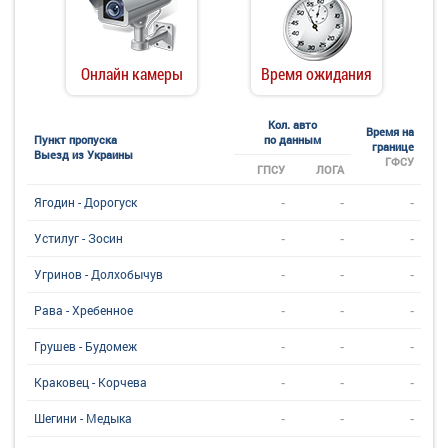
Онлайн камеры
Время ожидания
Кол. авто
Время на
Пункт пропуска
по данным
границе
Выезд из Украины
ГФСУ
ГПСУ
ЛОГА
-
-
-
Ягодин - Дорогуск
-
-
-
Устилуг - Зосин
-
-
-
Угринов - Долхобычув
-
-
-
Рава - Хребенное
-
-
-
Грушев - Будомеж
-
-
-
Краковец - Корчева
-
-
-
Шегини - Медыка