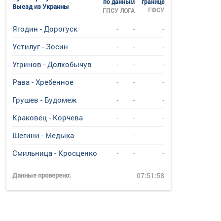
по данным
границе
Выезд из Украины
ГФСУ
ГПСУ
ЛОГА
Ягодин - Дорогуск
-
-
-
Устилуг - Зосин
-
-
-
Угринов - Долхобычув
-
-
-
Рава - Хребенное
-
-
-
Грушев - Будомеж
-
-
-
Краковец - Корчева
-
-
-
Шегини - Медыка
-
-
-
Смильница - Кросценко
-
-
-
Данные проверено:
07:51:58