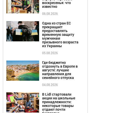
воскресенья: что
известно
06.08.2026
Одна из стран ЕС
прекращает
предоставлять
временную защиту
мужчинам
призывного возраста
из Украины
05.08.2026
Где бюджетно
отдохнуть в Европе в
августе: лучшие
направления для
семейного отпуска
04.08.2026
В Lidl стартовали
акции на школьные
принадлежности:
некоторые товары
отдают почти