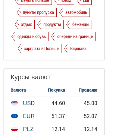
цены в Польше
поезд
Lidl
пункты пропуска
автомобиль
отдых
продукты
беженцы
одежда и обувь
очереди на границе
зарплата в Польше
Варшава
Курсы валют
Валюта
Покупка
Продажа
USD
44.60
45.00
EUR
51.37
52.07
PLZ
12.14
12.14