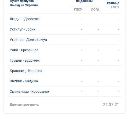
Пункт пропуска
по данным
границе
Выезд из Украины
ГФСУ
ГПСУ
ЛОГА
-
-
-
Ягодин - Дорогуск
-
-
-
Устилуг - Зосин
-
-
-
Угринов - Долхобычув
-
-
-
Рава - Хребенное
-
-
-
Грушев - Будомеж
-
-
-
Краковец - Корчева
-
-
-
Шегини - Медыка
-
-
-
Смильница - Кросценко
22:37:21
Данные проверено: