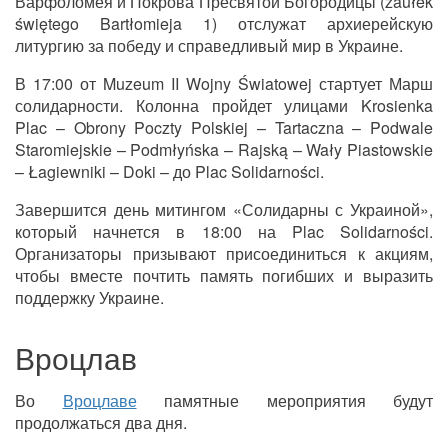
Варфоломея и Покрова Пресвятой Богородицы (zaułek
świętego Bartłomieja 1) отслужат архиерейскую
литургию за победу и справедливый мир в Украине.
В 17:00 от Muzeum II Wojny Światowej стартует Марш
солидарности. Колонна пройдет улицами Krosienka
Plac – Obrony Poczty Polskiej – Tartaczna – Podwale
Staromiejskie – Podmłyńska – Rajską – Wały Piastowskie
– Łagiewniki – Doki – до Plac Solidarności.
Завершится день митингом «Солидарны с Украиной»,
который начнется в 18:00 на Plac Solidarności.
Организаторы призывают присоединиться к акциям,
чтобы вместе почтить память погибших и выразить
поддержку Украине.
Вроцлав
Во
Вроцлаве
памятные мероприятия будут
продолжаться два дня.