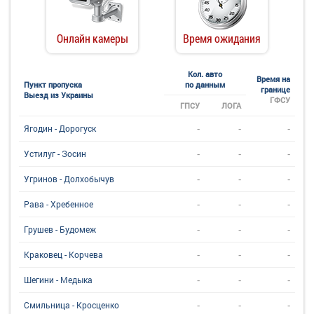
Онлайн камеры
Время ожидания
Кол. авто
Время на
Пункт пропуска
по данным
границе
Выезд из Украины
ГФСУ
ГПСУ
ЛОГА
-
-
-
Ягодин - Дорогуск
-
-
-
Устилуг - Зосин
-
-
-
Угринов - Долхобычув
-
-
-
Рава - Хребенное
-
-
-
Грушев - Будомеж
-
-
-
Краковец - Корчева
-
-
-
Шегини - Медыка
-
-
-
Смильница - Кросценко