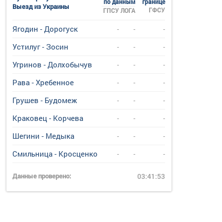
по данным
границе
Выезд из Украины
ГФСУ
ГПСУ
ЛОГА
Ягодин - Дорогуск
-
-
-
Устилуг - Зосин
-
-
-
Угринов - Долхобычув
-
-
-
Рава - Хребенное
-
-
-
Грушев - Будомеж
-
-
-
Краковец - Корчева
-
-
-
Шегини - Медыка
-
-
-
Смильница - Кросценко
-
-
-
Данные проверено:
03:41:53