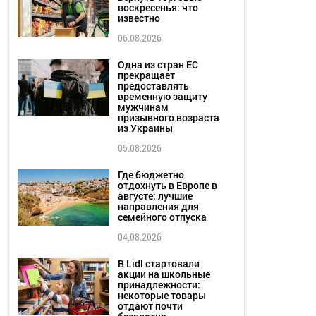
воскресенья: что
известно
06.08.2026
Одна из стран ЕС
прекращает
предоставлять
временную защиту
мужчинам
призывного возраста
из Украины
05.08.2026
Где бюджетно
отдохнуть в Европе в
августе: лучшие
направления для
семейного отпуска
04.08.2026
В Lidl стартовали
акции на школьные
принадлежности:
некоторые товары
отдают почти