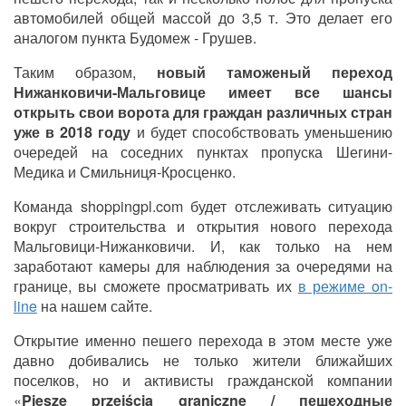
автомобилей общей массой до 3,5 т. Это делает его
аналогом пункта Будомеж - Грушев.
Таким образом,
новый таможеный переход
Нижанковичи-Мальговице
имеет все шансы
открыть свои ворота для граждан различных стран
уже в 2018 году
и будет способствовать уменьшению
очередей на соседних пунктах пропуска Шегини-
Медика и Смильниця-Кросценко.
Команда shoppingpl.com будет отслеживать ситуацию
вокруг строительства и открытия нового перехода
Мальговици-Нижанковичи. И, как только на нем
заработают камеры для наблюдения за очередями на
границе, вы сможете просматривать их
в режиме on-
line
на нашем сайте.
Открытие именно пешего перехода в этом месте уже
давно добивались не только жители ближайших
поселков, но и активисты гражданской компании
«
Piesze przejścia graniczne / пешеходные