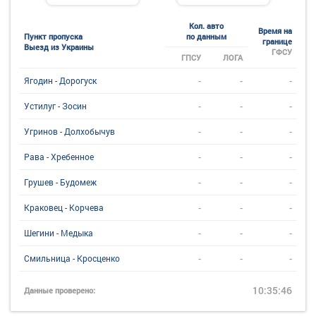
Кол. авто
Время на
Пункт пропуска
по данным
границе
Выезд из Украины
ГФСУ
ГПСУ
ЛОГА
-
-
-
Ягодин - Дорогуск
-
-
-
Устилуг - Зосин
-
-
-
Угринов - Долхобычув
-
-
-
Рава - Хребенное
-
-
-
Грушев - Будомеж
-
-
-
Краковец - Корчева
-
-
-
Шегини - Медыка
-
-
-
Смильница - Кросценко
10:35:46
Данные проверено: