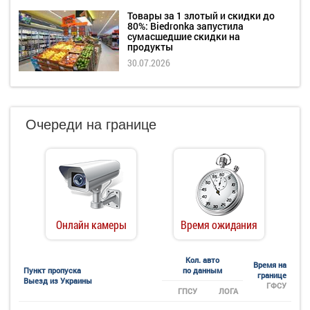
Товары за 1 злотый и скидки до
80%: Biedronka запустила
сумасшедшие скидки на
продукты
30.07.2026
Очереди на границе
Онлайн камеры
Время ожидания
Кол. авто
Время на
Пункт пропуска
по данным
границе
Выезд из Украины
ГФСУ
ГПСУ
ЛОГА