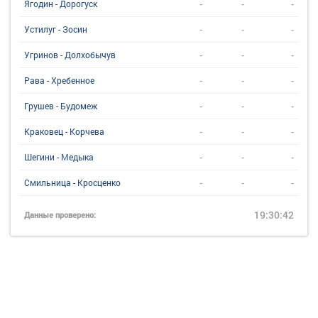
-
-
-
Ягодин - Дорогуск
-
-
-
Устилуг - Зосин
-
-
-
Угринов - Долхобычув
-
-
-
Рава - Хребенное
-
-
-
Грушев - Будомеж
-
-
-
Краковец - Корчева
-
-
-
Шегини - Медыка
-
-
-
Смильница - Кросценко
19:30:42
Данные проверено: