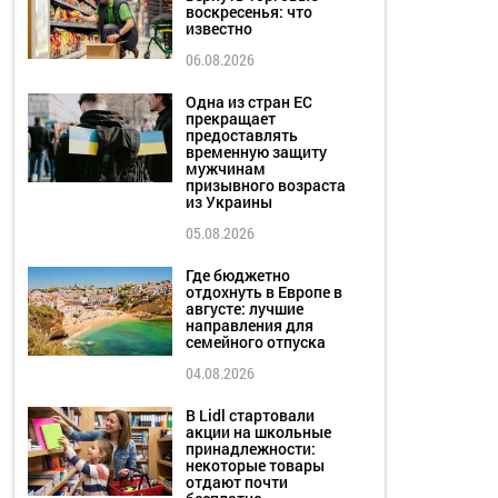
воскресенья: что
известно
06.08.2026
Одна из стран ЕС
прекращает
предоставлять
временную защиту
мужчинам
призывного возраста
из Украины
05.08.2026
Где бюджетно
отдохнуть в Европе в
августе: лучшие
направления для
семейного отпуска
04.08.2026
В Lidl стартовали
акции на школьные
принадлежности:
некоторые товары
отдают почти