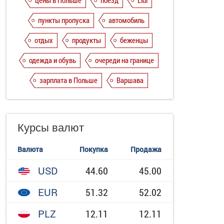
цены в Польше
поезд
Lidl
пункты пропуска
автомобиль
отдых
продукты
беженцы
одежда и обувь
очереди на границе
зарплата в Польше
Варшава
Курсы валют
Валюта
Покупка
Продажа
USD
44.60
45.00
EUR
51.32
52.02
PLZ
12.11
12.11