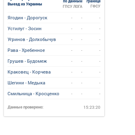
по данным
границе
Выезд из Украины
ГФСУ
ГПСУ
ЛОГА
Ягодин - Дорогуск
-
-
-
Устилуг - Зосин
-
-
-
Угринов - Долхобычув
-
-
-
Рава - Хребенное
-
-
-
Грушев - Будомеж
-
-
-
Краковец - Корчева
-
-
-
Шегини - Медыка
-
-
-
Смильница - Кросценко
-
-
-
Данные проверено:
15:23:20