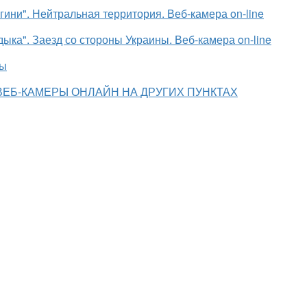
ини". Нейтральная территория. Веб-камера on-line
ыка". Заезд со стороны Украины. Веб-камера on-line
цы
ВЕБ-КАМЕРЫ ОНЛАЙН НА ДРУГИХ ПУНКТАХ