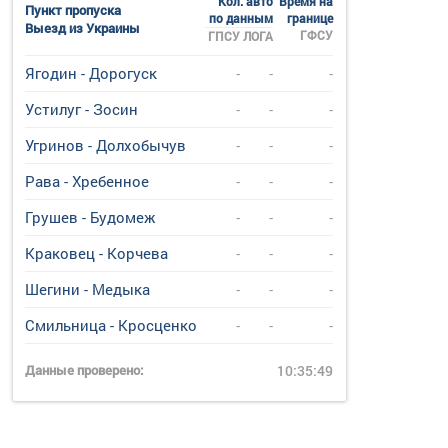
Кол. авто
Время на
Пункт пропуска
по данным
границе
Выезд из Украины
ГФСУ
ГПСУ
ЛОГА
Ягодин - Дорогуск
-
-
-
Устилуг - Зосин
-
-
-
Угринов - Долхобычув
-
-
-
Рава - Хребенное
-
-
-
Грушев - Будомеж
-
-
-
Краковец - Корчева
-
-
-
Шегини - Медыка
-
-
-
Смильница - Кросценко
-
-
-
Данные проверено:
10:35:49