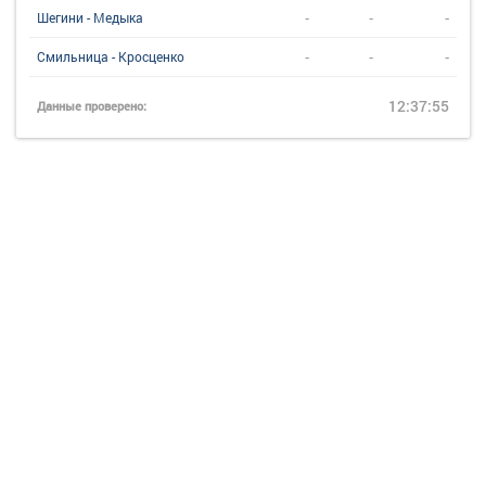
-
-
-
Шегини - Медыка
-
-
-
Смильница - Кросценко
12:37:55
Данные проверено: