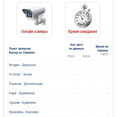
Онлайн камеры
Время ожидания
Кол. авто
Время на
Пункт пропуска
по данным
границе
Выезд из Украины
ГФСУ
ГПСУ
ЛОГА
-
-
-
Ягодин - Дорогуск
-
-
-
Устилуг - Зосин
-
-
-
Угринов - Долхобычув
-
-
-
Рава - Хребенное
-
-
-
Грушев - Будомеж
-
-
-
Краковец - Корчева