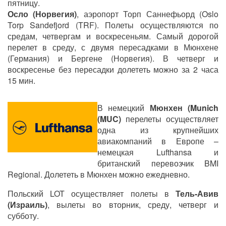
пятницу.
Осло (Норвегия)
, аэропорт Торп Саннефьорд (Oslo
Torp Sandefjord (TRF). Полеты осуществляются по
средам, четвергам и воскресеньям. Самый дорогой
перелет в среду, с двумя пересадками в Мюнхене
(Германия) и Бергене (Норвегия). В четверг и
воскресенье без пересадки долететь можно за 2 часа
15 мин.
В немецкий
Мюнхен (Munich
(MUC)
перелеты осуществляет
одна из крупнейших
авиакомпаний в Европе –
немецкая Lufthansa и
британский перевозчик BMI
Regional. Долететь в Мюнхен можно ежедневно.
Польский LOT осуществляет полеты в
Тель-Авив
(Израиль)
, вылеты во вторник, среду, четверг и
субботу.