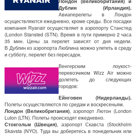
Лондон (Великобритания) и
Дублин (Ирландия).
Авиаперелеты в Лондон
осуществляются ежедневно, кроме среды. Все посадки
компания Ryanair осуществляет в аэропорту Станстед
(London Stansted (STN). Время в пути примерно 2 часа
35 мин. Цены за перелет зависят от дня недели.
В Дублин из аэропорта Люблина можно улететь в среду
и субботу, перелет без пересадок.
Венгерским лоукост-
перевозчиком Wizz Air можно
долететь до следующих
городов:
Ейнговен (Нидерланды).
Полеты осуществляются по средам и воскресеньям.
Лондон (Великобритания)
, аэропорт Лютон (London
Luton (LTN). Полеты происходят ежедневно.
Стокгольм (Швеция)
, аэропорт Скавста (Stockholm
Skavsta (NYO). Туда вы доберетесь в понедельник или