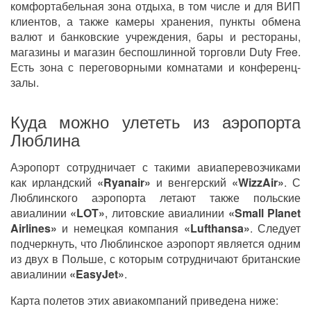
комфортабельная зона отдыха, в том числе и для ВИП
клиентов, а также камеры хранения, пункты обмена
валют и банковские учреждения, бары и рестораны,
магазины и магазин беспошлинной торговли Duty Free.
Есть зона с переговорными комнатами и конференц-
залы.
Куда можно улететь из аэропорта
Люблина
Аэропорт сотрудничает с такими авиаперевозчиками
как ирландский
«Ryanair»
и венгерский
«WizzAir»
. С
Люблинского аэропорта летают также польские
авиалинии
«LOT»
, литовские авиалинии
«Small Planet
Airlines»
и немецкая компания
«Lufthansa»
. Следует
подчеркнуть, что Люблинское аэропорт является одним
из двух в Польше, с которым сотрудничают британские
авиалинии
«EasyJet»
.
Карта полетов этих авиакомпаний приведена ниже: