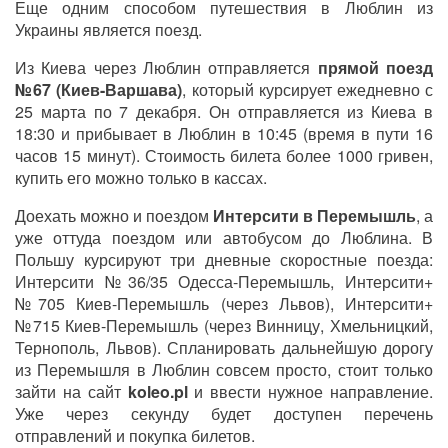
Еще одним способом путешествия в Люблин из
Украины является поезд.
Из Киева через Люблин отправляется
прямой поезд
№67 (Киев-Варшава)
, который курсирует ежедневно с
25 марта по 7 декабря. Он отправляется из Киева в
18:30 и прибывает в Люблин в 10:45 (время в пути 16
часов 15 минут). Стоимость билета более 1000 гривен,
купить его можно только в кассах.
Доехать можно и поездом
Интерсити в Перемышль
, а
уже оттуда поездом или автобусом до Люблина. В
Польшу курсируют три дневные скоростные поезда:
Интерсити №36/35 Одесса-Перемышль, Интерсити+
№
705 Киев
-Перемышль
(через Львов), Интерсити+
№715 Киев-Перемышль (через Винницу, Хмельницкий,
Тернополь, Львов). Спланировать дальнейшую дорогу
из Перемышля в Люблин совсем просто, стоит только
зайти на сайт
koleo.pl
и ввести нужное направление.
Уже через секунду будет доступен перечень
отправлений и покупка билетов.