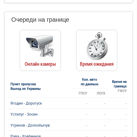
Очереди на границе
Онлайн камеры
Время ожидания
Кол. авто
Время на
Пункт пропуска
по данным
границе
Выезд из Украины
ГФСУ
ГПСУ
ЛОГА
-
-
-
Ягодин - Дорогуск
-
-
-
Устилуг - Зосин
-
-
-
Угринов - Долхобычув
-
-
-
Рава - Хребенное