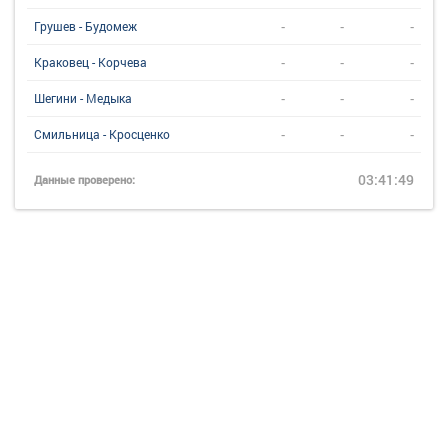
-
-
-
Грушев - Будомеж
-
-
-
Краковец - Корчева
-
-
-
Шегини - Медыка
-
-
-
Смильница - Кросценко
03:41:49
Данные проверено: