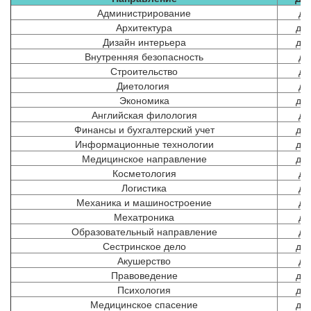
Администрирование
до
Архитектура
до 
Дизайн интерьера
до 
Внутренняя безопасность
до
Строительство
до
Диетология
до
Экономика
до 
Английская филология
до
Финансы и бухгалтерский учет
до 
Информационные технологии
до 
Медицинское направление
до 
Косметология
до
Логистика
до
Механика и машиностроение
до
Мехатроника
до
Образовательный направление
до
Сестринское дело
до 
Акушерство
до
Правоведение
до 
Психология
до 
Медицинское спасение
до 