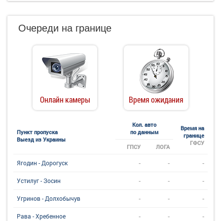
Очереди на границе
Онлайн камеры
Время ожидания
Кол. авто
Время на
Пункт пропуска
по данным
границе
Выезд из Украины
ГФСУ
ГПСУ
ЛОГА
-
-
-
Ягодин - Дорогуск
-
-
-
Устилуг - Зосин
-
-
-
Угринов - Долхобычув
-
-
-
Рава - Хребенное