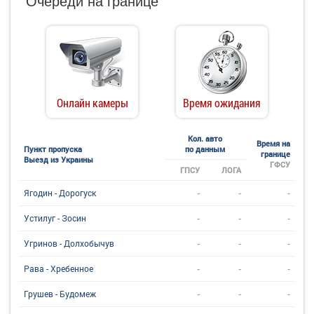
Очереди на границе
Онлайн камеры
Время ожидания
Кол. авто
Время на
Пункт пропуска
по данным
границе
Выезд из Украины
ГФСУ
ГПСУ
ЛОГА
-
-
-
Ягодин - Дорогуск
-
-
-
Устилуг - Зосин
-
-
-
Угринов - Долхобычув
-
-
-
Рава - Хребенное
-
-
-
Грушев - Будомеж