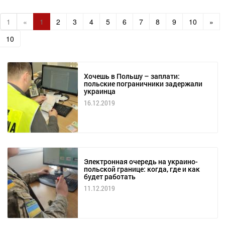
1
«
1
2
3
4
5
6
7
8
9
10
»
10
Хочешь в Польшу – заплати:
польские пограничники задержали
украинца
16.12.2019
Электронная очередь на украино-
польской границе: когда, где и как
будет работать
11.12.2019