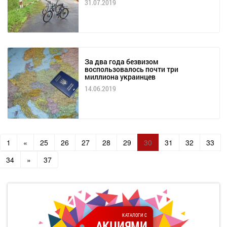
31.07.2019
За два года безвизом
воспользовалось почти три
миллиона украинцев
14.06.2019
1
«
25
26
27
28
29
30
31
32
33
34
»
37
КАТАЛОГИ С
АКЦИЯМИ