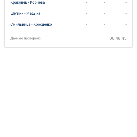
-
-
-
Краковец - Корчева
-
-
-
Шегини - Медыка
-
-
-
Смильница - Кросценко
06:48:45
Данные проверено: