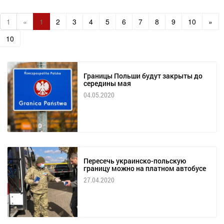
1
«
1
2
3
4
5
6
7
8
9
10
»
10
Границы Польши будут закрыты до
середины мая
04.05.2020
Пересечь украинско-польскую
границу можно на платном автобусе
27.04.2020