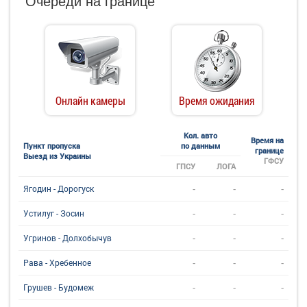
Очереди на границе
Онлайн камеры
Время ожидания
Кол. авто
Время на
Пункт пропуска
по данным
границе
Выезд из Украины
ГФСУ
ГПСУ
ЛОГА
-
-
-
Ягодин - Дорогуск
-
-
-
Устилуг - Зосин
-
-
-
Угринов - Долхобычув
-
-
-
Рава - Хребенное
-
-
-
Грушев - Будомеж