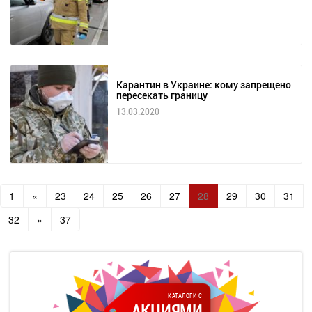
Карантин в Украине: кому запрещено
пересекать границу
13.03.2020
1
«
23
24
25
26
27
28
29
30
31
32
»
37
КАТАЛОГИ С
АКЦИЯМИ