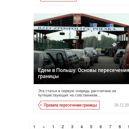
Едем в Польшу. Основы пересечени
границы
Эта статья в первую очередь рассчитана на
путешествующих на собственном...
Правила пересечения границы
26.12.20
1
«
1
2
3
4
5
6
7
8