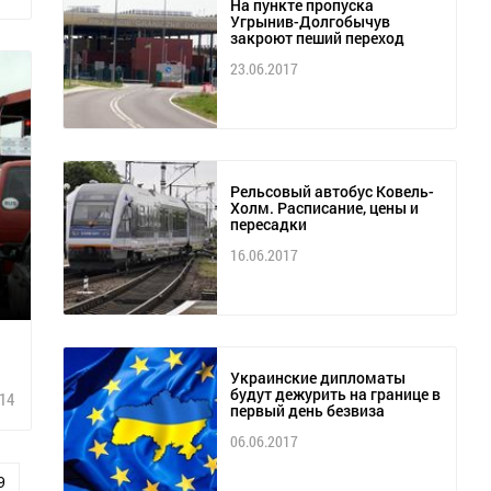
На пункте пропуска
Угрынив-Долгобычув
закроют пеший переход
23.06.2017
Рельсовый автобус Ковель-
Холм. Расписание, цены и
пересадки
16.06.2017
я
Украинские дипломаты
будут дежурить на границе в
14
первый день безвиза
06.06.2017
9