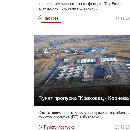
Как зарегистрировать ваши фактуры Tax Free в
электронной системе польской...
Tax Free
17.11.20
Пункт пропуска "Краковец - Корчева
Самым популярным международным автомобильн
пунктом пропуска (ПП) в Львовской...
Пункты пропуска
26.12.20