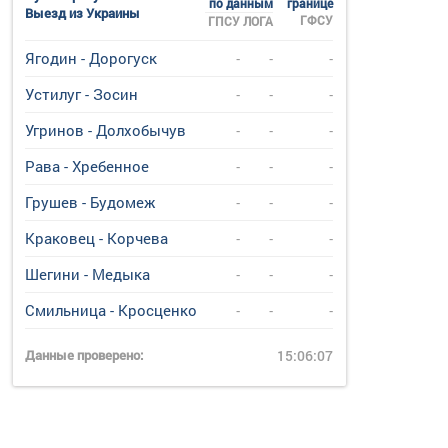
по данным
границе
Выезд из Украины
ГФСУ
ГПСУ
ЛОГА
Ягодин - Дорогуск
-
-
-
Устилуг - Зосин
-
-
-
Угринов - Долхобычув
-
-
-
Рава - Хребенное
-
-
-
Грушев - Будомеж
-
-
-
Краковец - Корчева
-
-
-
Шегини - Медыка
-
-
-
Смильница - Кросценко
-
-
-
Данные проверено:
15:06:07