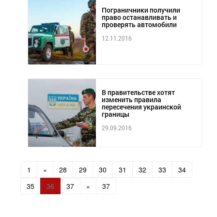
Пограничники получили
право останавливать и
проверять автомобили
12.11.2016
В правительстве хотят
изменить правила
пересечения украинской
границы
29.09.2016
1
«
28
29
30
31
32
33
34
35
36
37
»
37