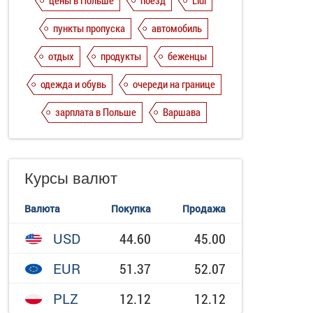
цены в Польше
поезд
Lidl
пункты пропуска
автомобиль
отдых
продукты
беженцы
одежда и обувь
очереди на границе
зарплата в Польше
Варшава
Курсы валют
Валюта
Покупка
Продажа
USD
44.60
45.00
EUR
51.37
52.07
PLZ
12.12
12.12