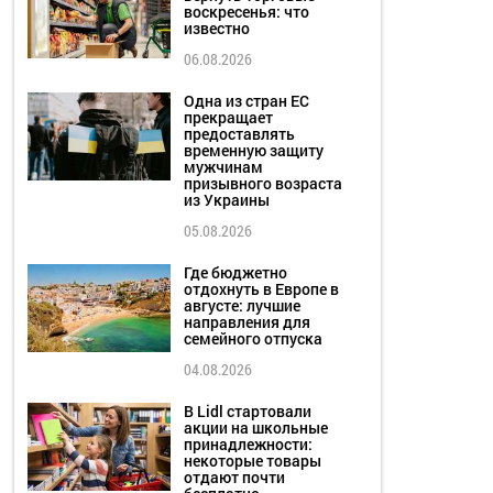
воскресенья: что
известно
06.08.2026
Одна из стран ЕС
прекращает
предоставлять
временную защиту
мужчинам
призывного возраста
из Украины
05.08.2026
Где бюджетно
отдохнуть в Европе в
августе: лучшие
направления для
семейного отпуска
04.08.2026
В Lidl стартовали
акции на школьные
принадлежности:
некоторые товары
отдают почти