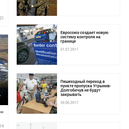
21
Евросоюз создает новую
систему контроля на
границе
01.07.2017
Пешеходный переход в
пункте пропуска Угрынив-
Долгобичув не будут
закрывать
"
30.06.2017
ым
14