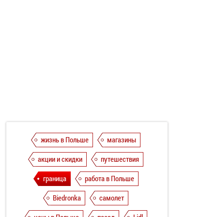
жизнь в Польше
магазины
акции и скидки
путешествия
граница
работа в Польше
Biedronka
самолет