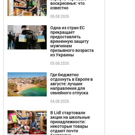
воскресенья: что
известно
06.08.2026
Одна из стран ЕС
прекращает
предоставлять
временную защиту
мужчинам
призывного возраста
из Украины
05.08.2026
Где бюджетно
отдохнуть в Европе в
августе: лучшие
направления для
семейного отпуска
04.08.2026
В Lidl стартовали
акции на школьные
принадлежности:
некоторые товары
отдают почти