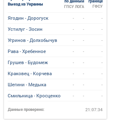
по данным
границе
Выезд из Украины
ГФСУ
ГПСУ
ЛОГА
Ягодин - Дорогуск
-
-
-
Устилуг - Зосин
-
-
-
Угринов - Долхобычув
-
-
-
Рава - Хребенное
-
-
-
Грушев - Будомеж
-
-
-
Краковец - Корчева
-
-
-
Шегини - Медыка
-
-
-
Смильница - Кросценко
-
-
-
Данные проверено:
21:07:34