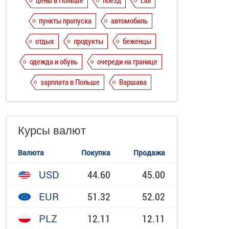
цены в Польше
поезд
Lidl
пункты пропуска
автомобиль
отдых
продукты
беженцы
одежда и обувь
очереди на границе
зарплата в Польше
Варшава
Курсы валют
Валюта
Покупка
Продажа
USD
44.60
45.00
EUR
51.32
52.02
PLZ
12.11
12.11