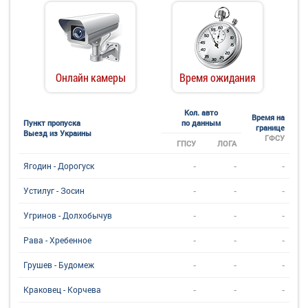
Онлайн камеры
Время ожидания
Кол. авто
Время на
Пункт пропуска
по данным
границе
Выезд из Украины
ГФСУ
ГПСУ
ЛОГА
-
-
-
Ягодин - Дорогуск
-
-
-
Устилуг - Зосин
-
-
-
Угринов - Долхобычув
-
-
-
Рава - Хребенное
-
-
-
Грушев - Будомеж
-
-
-
Краковец - Корчева