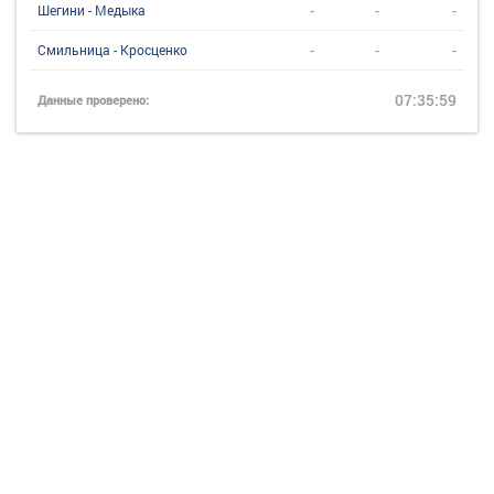
-
-
-
Шегини - Медыка
-
-
-
Смильница - Кросценко
07:35:59
Данные проверено: