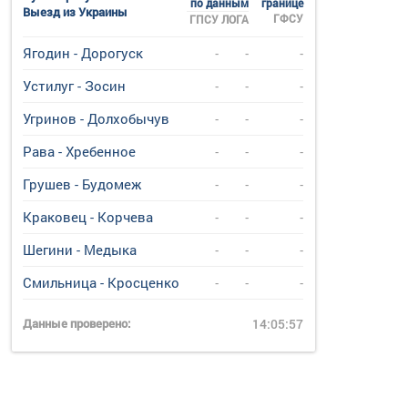
по данным
границе
Выезд из Украины
ГФСУ
ГПСУ
ЛОГА
Ягодин - Дорогуск
-
-
-
Устилуг - Зосин
-
-
-
Угринов - Долхобычув
-
-
-
Рава - Хребенное
-
-
-
Грушев - Будомеж
-
-
-
Краковец - Корчева
-
-
-
Шегини - Медыка
-
-
-
Смильница - Кросценко
-
-
-
Данные проверено:
14:05:57