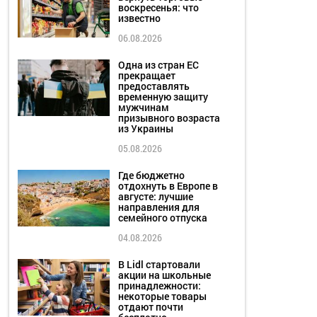
воскресенья: что
известно
06.08.2026
Одна из стран ЕС
прекращает
предоставлять
временную защиту
мужчинам
призывного возраста
из Украины
05.08.2026
Где бюджетно
отдохнуть в Европе в
августе: лучшие
направления для
семейного отпуска
04.08.2026
В Lidl стартовали
акции на школьные
принадлежности:
некоторые товары
отдают почти