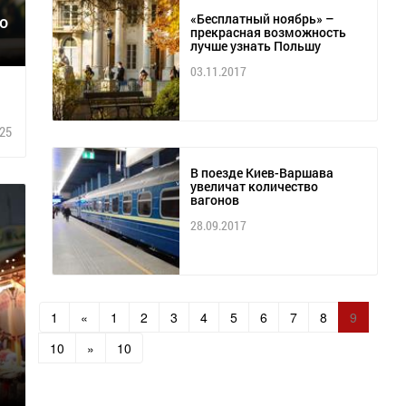
«Бесплатный ноябрь» –
о
прекрасная возможность
лучше узнать Польшу
03.11.2017
25
В поезде Киев-Варшава
увеличат количество
вагонов
28.09.2017
1
«
1
2
3
4
5
6
7
8
9
10
»
10