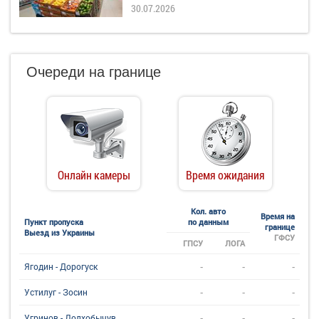
30.07.2026
Очереди на границе
Онлайн камеры
Время ожидания
Кол. авто
Время на
Пункт пропуска
по данным
границе
Выезд из Украины
ГФСУ
ГПСУ
ЛОГА
-
-
-
Ягодин - Дорогуск
-
-
-
Устилуг - Зосин
-
-
-
Угринов - Долхобычув