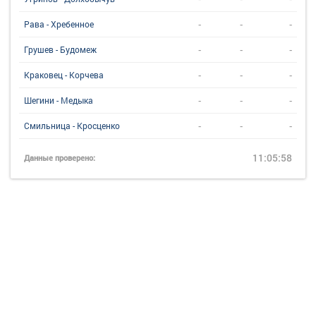
-
-
-
Рава - Хребенное
-
-
-
Грушев - Будомеж
-
-
-
Краковец - Корчева
-
-
-
Шегини - Медыка
-
-
-
Смильница - Кросценко
11:05:58
Данные проверено: