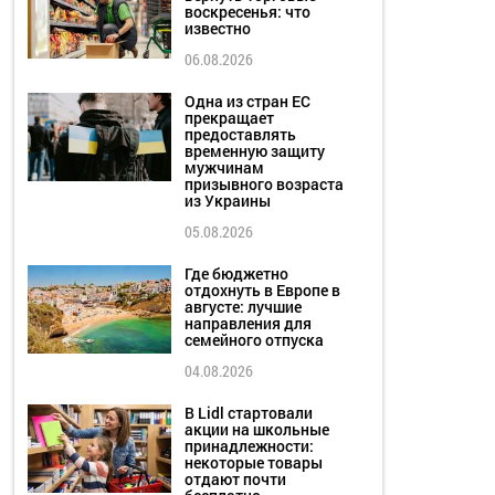
воскресенья: что
известно
06.08.2026
Одна из стран ЕС
прекращает
предоставлять
временную защиту
мужчинам
призывного возраста
из Украины
05.08.2026
Где бюджетно
отдохнуть в Европе в
августе: лучшие
направления для
семейного отпуска
04.08.2026
В Lidl стартовали
акции на школьные
принадлежности:
некоторые товары
отдают почти