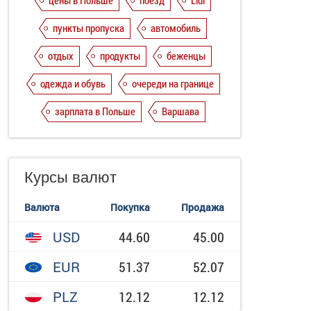
цены в Польше
поезд
Lidl
пункты пропуска
автомобиль
отдых
продукты
беженцы
одежда и обувь
очереди на границе
зарплата в Польше
Варшава
Курсы валют
Валюта
Покупка
Продажа
USD
44.60
45.00
EUR
51.37
52.07
PLZ
12.12
12.12