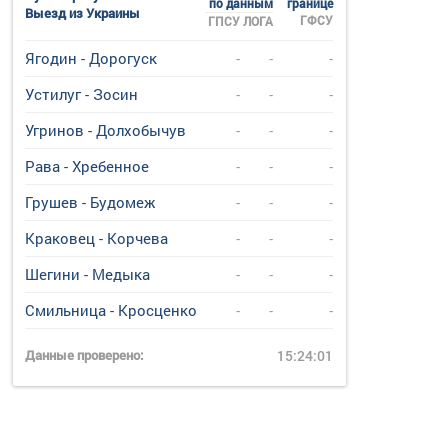
по данным
границе
Выезд из Украины
ГФСУ
ГПСУ
ЛОГА
Ягодин - Дорогуск
-
-
-
Устилуг - Зосин
-
-
-
Угринов - Долхобычув
-
-
-
Рава - Хребенное
-
-
-
Грушев - Будомеж
-
-
-
Краковец - Корчева
-
-
-
Шегини - Медыка
-
-
-
Смильница - Кросценко
-
-
-
Данные проверено:
15:24:01