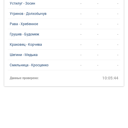
-
-
-
Устилуг - Зосин
-
-
-
Угринов - Долхобычув
-
-
-
Рава - Хребенное
-
-
-
Грушев - Будомеж
-
-
-
Краковец - Корчева
-
-
-
Шегини - Медыка
-
-
-
Смильница - Кросценко
10:05:44
Данные проверено: