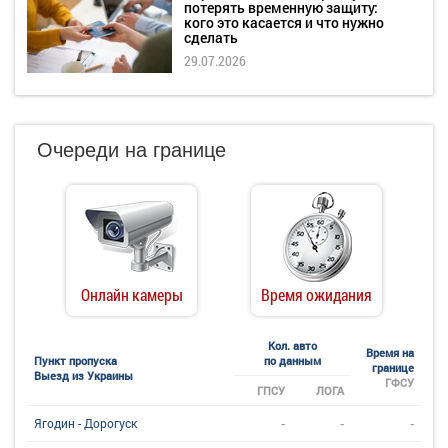
потерять временную защиту:
кого это касается и что нужно
сделать
29.07.2026
Очереди на границе
Онлайн камеры
Время ожидания
Кол. авто
Время на
Пункт пропуска
по данным
границе
Выезд из Украины
ГФСУ
ГПСУ
ЛОГА
-
-
-
Ягодин - Дорогуск