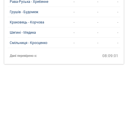
-
-
-
Рава-Руська - Хребенне
-
-
-
Грушів - Будомеж
-
-
-
Краковець - Корчова
-
-
-
Шегині - Медика
-
-
-
Смільниця - Кросценко
08:09:01
Дані перевірено о: