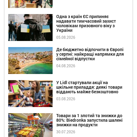
Одна з країн ЄС припиняє
надавати тимчасовий захист
чоловікам призовного віку з
України
05.08.2026
Де бюджетно відпочити в Європі
у серпні: найкращі напрямки для
сімейної відпустки
04.08.2026
У Lidl стартували акції на
шкільне приладдя: деякі товари
віддають майже безкоштовно
03.08.2026
Товари за 1 злотий та знижки до
80%: Biedronka запустила шалені
знижки на продукти
30.07.2026