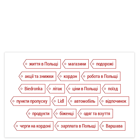
життя в Польщі
магазини
подорожі
акції та знижки
кордон
робота в Польщі
Biedronka
літак
ціни в Польщі
поїзд
пункти пропуску
Lidl
автомобіль
відпочинок
продукти
біженці
одяг та взуття
черги на кордоні
зарплата в Польщі
Варшава