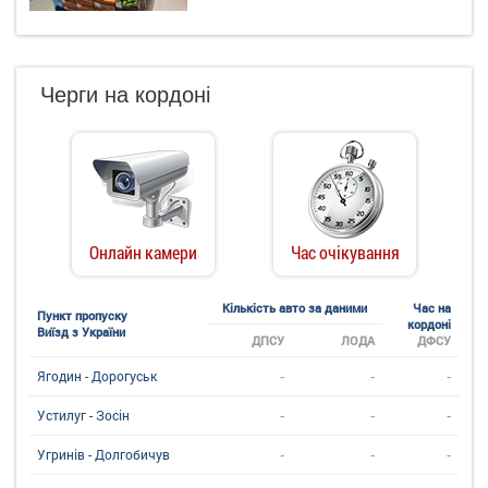
Черги на кордоні
Онлайн камери
Час очікування
Кількість авто за даними
Час на
Пункт пропуску
кордоні
Виїзд з України
ДПСУ
ЛОДА
ДФСУ
-
-
-
Ягодин - Дорогуськ
-
-
-
Устилуг - Зосін
-
-
-
Угринiв - Долгобичув