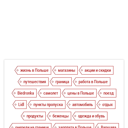
жизнь в Польше
магазины
акции и скидки
путешествия
граница
работа в Польше
Biedronka
самолет
цены в Польше
поезд
Lidl
пункты пропуска
автомобиль
отдых
продукты
беженцы
одежда и обувь
очереди на границе
зарплата в Польше
Варшава