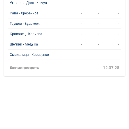
-
-
-
Угринов - Долхобычув
-
-
-
Рава - Хребенное
-
-
-
Грушев - Будомеж
-
-
-
Краковец - Корчева
-
-
-
Шегини - Медыка
-
-
-
Смильница - Кросценко
12:37:28
Данные проверено: