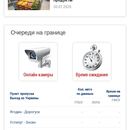
30.07.2026
Очереди на границе
Онлайн камеры
Время ожидания
Кол. авто
Время на
Пункт пропуска
по данным
границе
Выезд из Украины
ГФСУ
ГПСУ
ЛОГА
-
-
-
Ягодин - Дорогуск
-
-
-
Устилуг - Зосин