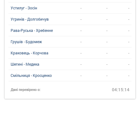
-
-
-
Устилуг - Зосін
-
-
-
Угринiв - Долгобичув
-
-
-
Рава-Руська - Хребенне
-
-
-
Грушів - Будомеж
-
-
-
Краковець - Корчова
-
-
-
Шегині - Медика
-
-
-
Смільниця - Кросценко
04:15:14
Дані перевірено о: