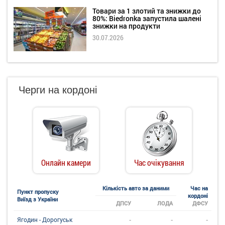
Товари за 1 злотий та знижки до
80%: Biedronka запустила шалені
знижки на продукти
30.07.2026
Черги на кордоні
Онлайн камери
Час очікування
Кількість авто за даними
Час на
Пункт пропуску
кордоні
Виїзд з України
ДПСУ
ЛОДА
ДФСУ
-
-
-
Ягодин - Дорогуськ