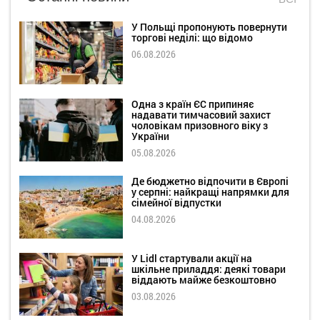
У Польщі пропонують повернути
торгові неділі: що відомо
06.08.2026
Одна з країн ЄС припиняє
надавати тимчасовий захист
чоловікам призовного віку з
України
05.08.2026
Де бюджетно відпочити в Європі
у серпні: найкращі напрямки для
сімейної відпустки
04.08.2026
У Lidl стартували акції на
шкільне приладдя: деякі товари
віддають майже безкоштовно
03.08.2026