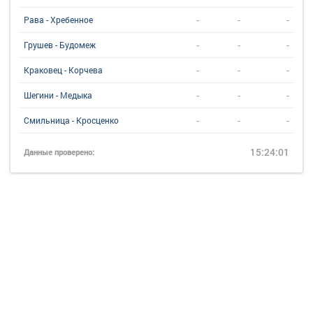
-
-
-
Рава - Хребенное
-
-
-
Грушев - Будомеж
-
-
-
Краковец - Корчева
-
-
-
Шегини - Медыка
-
-
-
Смильница - Кросценко
15:24:01
Данные проверено: