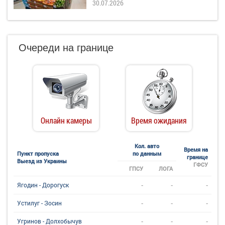
30.07.2026
Очереди на границе
Онлайн камеры
Время ожидания
Кол. авто
Время на
Пункт пропуска
по данным
границе
Выезд из Украины
ГФСУ
ГПСУ
ЛОГА
-
-
-
Ягодин - Дорогуск
-
-
-
Устилуг - Зосин
-
-
-
Угринов - Долхобычув