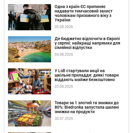
Одна з країн ЄС припиняє
надавати тимчасовий захист
чоловікам призовного віку з
України
05.08.2026
Де бюджетно відпочити в Європі
у серпні: найкращі напрямки для
сімейної відпустки
04.08.2026
У Lidl стартували акції на
шкільне приладдя: деякі товари
віддають майже безкоштовно
03.08.2026
Товари за 1 злотий та знижки до
80%: Biedronka запустила шалені
знижки на продукти
30.07.2026