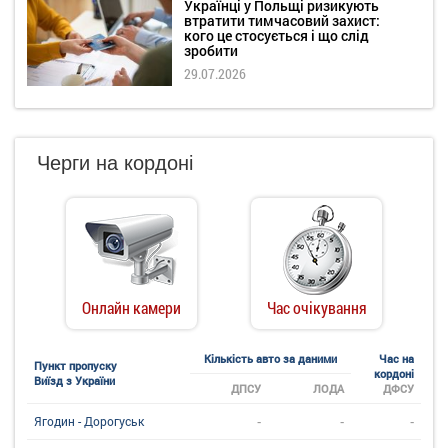
Українці у Польщі ризикують
втратити тимчасовий захист:
кого це стосується і що слід
зробити
29.07.2026
Черги на кордоні
Онлайн камери
Час очікування
Кількість авто за даними
Час на
Пункт пропуску
кордоні
Виїзд з України
ДПСУ
ЛОДА
ДФСУ
-
-
-
Ягодин - Дорогуськ