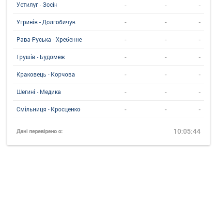
-
-
-
Устилуг - Зосін
-
-
-
Угринiв - Долгобичув
-
-
-
Рава-Руська - Хребенне
-
-
-
Грушів - Будомеж
-
-
-
Краковець - Корчова
-
-
-
Шегині - Медика
-
-
-
Смільниця - Кросценко
10:05:44
Дані перевірено о: