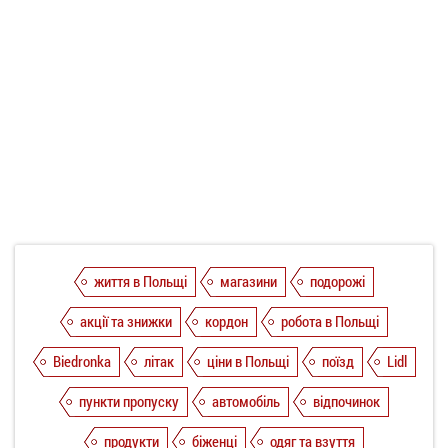
життя в Польщі
магазини
подорожі
акції та знижки
кордон
робота в Польщі
Biedronka
літак
ціни в Польщі
поїзд
Lidl
пункти пропуску
автомобіль
відпочинок
продукти
біженці
одяг та взуття