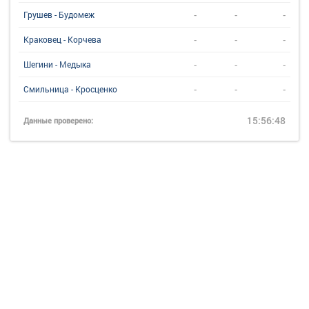
-
-
-
Грушев - Будомеж
-
-
-
Краковец - Корчева
-
-
-
Шегини - Медыка
-
-
-
Смильница - Кросценко
15:56:48
Данные проверено: