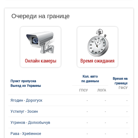
Очереди на границе
Онлайн камеры
Время ожидания
Кол. авто
Время на
Пункт пропуска
по данным
границе
Выезд из Украины
ГФСУ
ГПСУ
ЛОГА
-
-
-
Ягодин - Дорогуск
-
-
-
Устилуг - Зосин
-
-
-
Угринов - Долхобычув
-
-
-
Рава - Хребенное