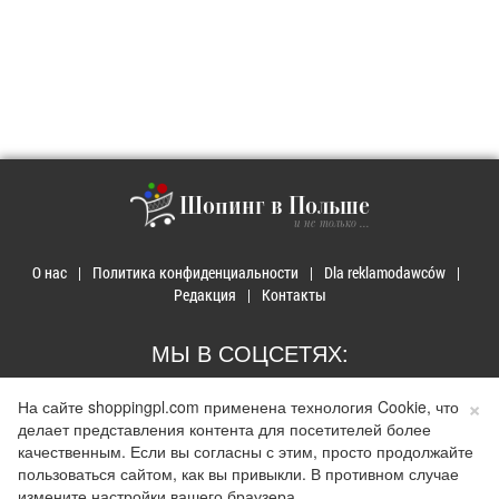
Шопинг в Польше
и не только ...
О нас
Политика конфиденциальности
Dla reklamodawców
Редакция
Контакты
МЫ В СОЦСЕТЯХ:
×
На сайте shoppingpl.com применена технология Cookie, что
делает представления контента для посетителей более
качественным. Если вы согласны с этим, просто продолжайте
© 2026 Покупки в Польше. Developed by
Realnet.cf
.
Depositphotos
пользоваться сайтом, как вы привыкли. В противном случае
Использование материалов допускается только при наличии активной ссылки на
измените настройки вашего браузера.