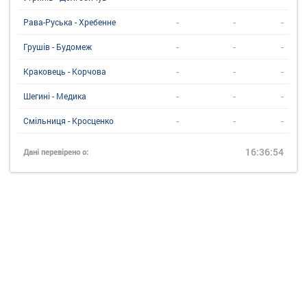
-
-
-
Рава-Руська - Хребенне
-
-
-
Грушів - Будомеж
-
-
-
Краковець - Корчова
-
-
-
Шегині - Медика
-
-
-
Смільниця - Кросценко
16:36:54
Дані перевірено о: