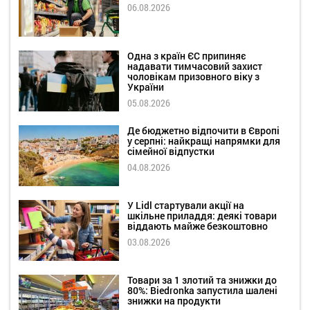
06.08.2026
Одна з країн ЄС припиняє
надавати тимчасовий захист
чоловікам призовного віку з
України
05.08.2026
Де бюджетно відпочити в Європі
у серпні: найкращі напрямки для
сімейної відпустки
04.08.2026
У Lidl стартували акції на
шкільне приладдя: деякі товари
віддають майже безкоштовно
03.08.2026
Товари за 1 злотий та знижки до
80%: Biedronka запустила шалені
знижки на продукти