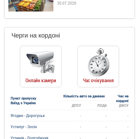
30.07.2026
Черги на кордоні
Онлайн камери
Час очікування
Кількість авто за даними
Час на
Пункт пропуску
кордоні
Виїзд з України
ДПСУ
ЛОДА
ДФСУ
-
-
-
Ягодин - Дорогуськ
-
-
-
Устилуг - Зосін
-
-
-
Угринiв - Долгобичув