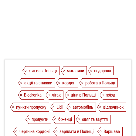
життя в Польщі
магазини
подорожі
акції та знижки
кордон
робота в Польщі
Biedronka
літак
ціни в Польщі
поїзд
пункти пропуску
Lidl
автомобіль
відпочинок
продукти
біженці
одяг та взуття
черги на кордоні
зарплата в Польщі
Варшава