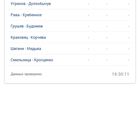
-
-
-
Угринов - Долхобычув
-
-
-
Рава - Хребенное
-
-
-
Грушев - Будомеж
-
-
-
Краковец - Корчева
-
-
-
Шегини - Медыка
-
-
-
Смильница - Кросценко
16:30:11
Данные проверено: