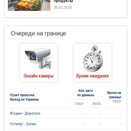
продукты
30.07.2026
Очереди на границе
Онлайн камеры
Время ожидания
Кол. авто
Время на
Пункт пропуска
по данным
границе
Выезд из Украины
ГФСУ
ГПСУ
ЛОГА
-
-
-
Ягодин - Дорогуск
-
-
-
Устилуг - Зосин