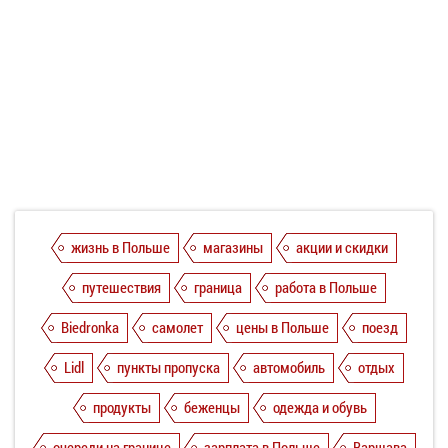
жизнь в Польше
магазины
акции и скидки
путешествия
граница
работа в Польше
Biedronka
самолет
цены в Польше
поезд
Lidl
пункты пропуска
автомобиль
отдых
продукты
беженцы
одежда и обувь
очереди на границе
зарплата в Польше
Варшава