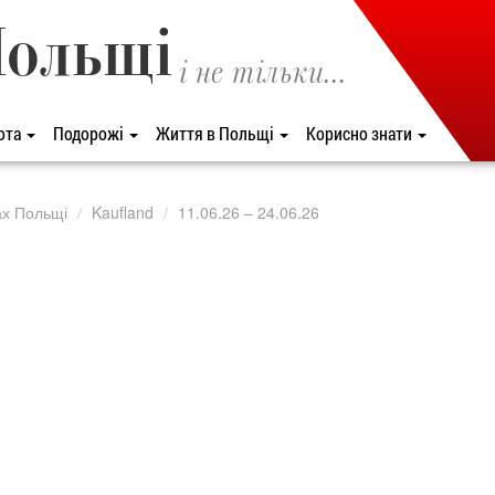
Польщі
і не тільки...
ота
Подорожі
Життя в Польщі
Корисно знати
ах Польщі
Kaufland
11.06.26 – 24.06.26