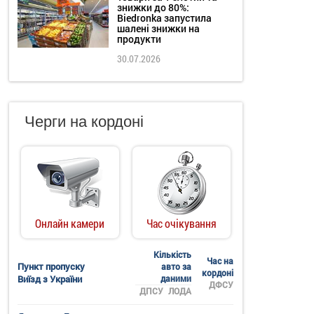
знижки до 80%:
Biedronka запустила
шалені знижки на
продукти
30.07.2026
Черги на кордоні
Онлайн камери
Час очікування
Кількість
Час на
Пункт пропуску
авто за
кордоні
Виїзд з України
даними
ДФСУ
ДПСУ
ЛОДА