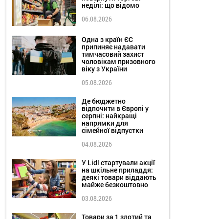
неділі: що відомо
06.08.2026
Одна з країн ЄС
припиняє надавати
тимчасовий захист
чоловікам призовного
віку з України
05.08.2026
Де бюджетно
відпочити в Європі у
серпні: найкращі
напрямки для
сімейної відпустки
04.08.2026
У Lidl стартували акції
на шкільне приладдя:
деякі товари віддають
майже безкоштовно
03.08.2026
Товари за 1 злотий та