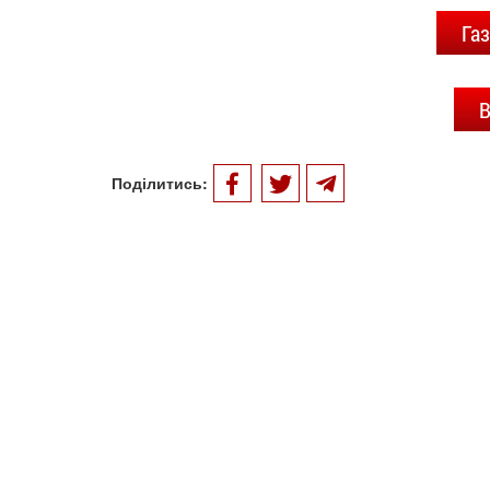
Газ
В
Поділитись: