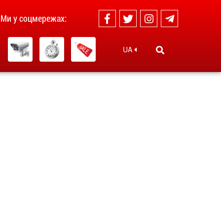
Ми у соцмережах:
UA