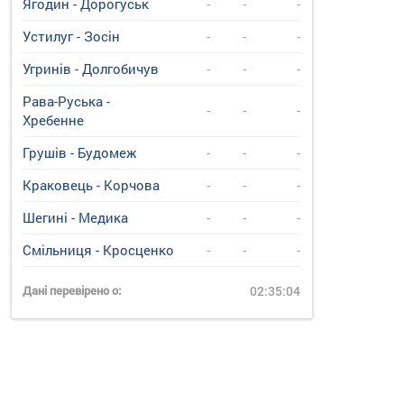
Ягодин - Дорогуськ
-
-
-
Устилуг - Зосін
-
-
-
Угринiв - Долгобичув
-
-
-
Рава-Руська -
-
-
-
Хребенне
Грушів - Будомеж
-
-
-
Краковець - Корчова
-
-
-
Шегині - Медика
-
-
-
Смільниця - Кросценко
-
-
-
Дані перевірено о:
02:35:04