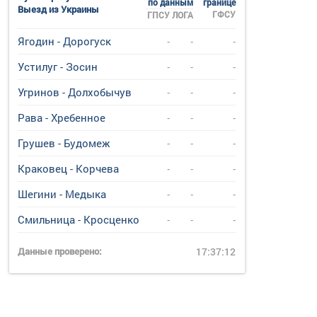
по данным
границе
Выезд из Украины
ГФСУ
ГПСУ
ЛОГА
Ягодин - Дорогуск
-
-
-
Устилуг - Зосин
-
-
-
Угринов - Долхобычув
-
-
-
Рава - Хребенное
-
-
-
Грушев - Будомеж
-
-
-
Краковец - Корчева
-
-
-
Шегини - Медыка
-
-
-
Смильница - Кросценко
-
-
-
Данные проверено:
17:37:12