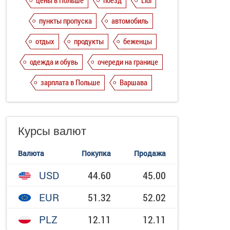
цены в Польше
поезд
Lidl
пункты пропуска
автомобиль
отдых
продукты
беженцы
одежда и обувь
очереди на границе
зарплата в Польше
Варшава
Курсы валют
Валюта
Покупка
Продажа
USD
44.60
45.00
EUR
51.32
52.02
PLZ
12.11
12.11