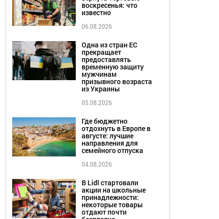
воскресенья: что
известно
06.08.2026
Одна из стран ЕС
прекращает
предоставлять
временную защиту
мужчинам
призывного возраста
из Украины
05.08.2026
Где бюджетно
отдохнуть в Европе в
августе: лучшие
направления для
семейного отпуска
04.08.2026
В Lidl стартовали
акции на школьные
принадлежности:
некоторые товары
отдают почти