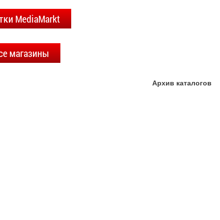
тки MediaMarkt
се магазины
Архив каталогов