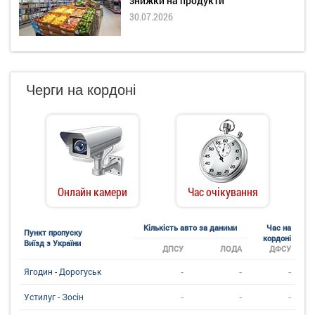
знижки на продукти
30.07.2026
Черги на кордоні
Онлайн камери
Час очікування
Кількість авто за даними
Час на
Пункт пропуску
кордоні
Виїзд з України
ДПСУ
ЛОДА
ДФСУ
-
-
-
Ягодин - Дорогуськ
-
-
-
Устилуг - Зосін