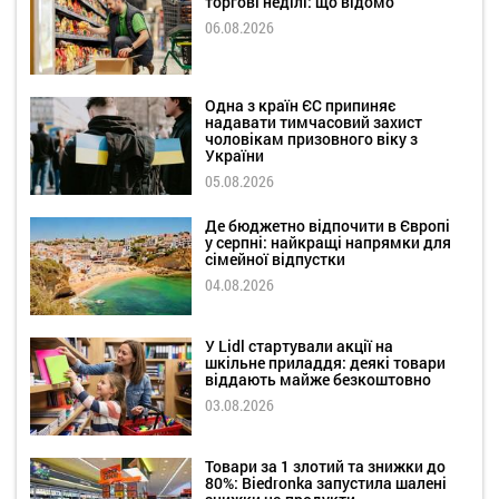
торгові неділі: що відомо
06.08.2026
Одна з країн ЄС припиняє
надавати тимчасовий захист
чоловікам призовного віку з
України
05.08.2026
Де бюджетно відпочити в Європі
у серпні: найкращі напрямки для
сімейної відпустки
04.08.2026
У Lidl стартували акції на
шкільне приладдя: деякі товари
віддають майже безкоштовно
03.08.2026
Товари за 1 злотий та знижки до
80%: Biedronka запустила шалені