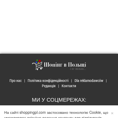
Шопінг в Польщі
і не тільки...
Про нас
Політика конфіденційності
Dla reklamodawców
Редакція
Контакти
МИ У СОЦМЕРЕЖАХ:
×
На сайті shoppingpl.com застосовано технологію Cookie, що
уможливлює якісніше подання контенту для відвідувачів.