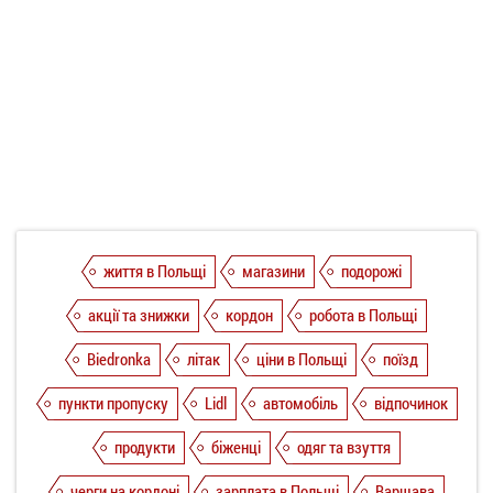
життя в Польщі
магазини
подорожі
акції та знижки
кордон
робота в Польщі
Biedronka
літак
ціни в Польщі
поїзд
пункти пропуску
Lidl
автомобіль
відпочинок
продукти
біженці
одяг та взуття
черги на кордоні
зарплата в Польщі
Варшава