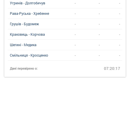
-
-
-
Угринiв - Долгобичув
-
-
-
Рава-Руська - Хребенне
-
-
-
Грушів - Будомеж
-
-
-
Краковець - Корчова
-
-
-
Шегині - Медика
-
-
-
Смільниця - Кросценко
07:20:17
Дані перевірено о: