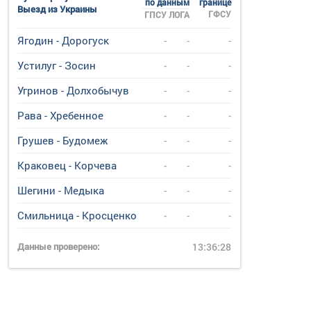
по данным
границе
Выезд из Украины
ГФСУ
ГПСУ
ЛОГА
Ягодин - Дорогуск
-
-
-
Устилуг - Зосин
-
-
-
Угринов - Долхобычув
-
-
-
Рава - Хребенное
-
-
-
Грушев - Будомеж
-
-
-
Краковец - Корчева
-
-
-
Шегини - Медыка
-
-
-
Смильница - Кросценко
-
-
-
Данные проверено:
13:36:28