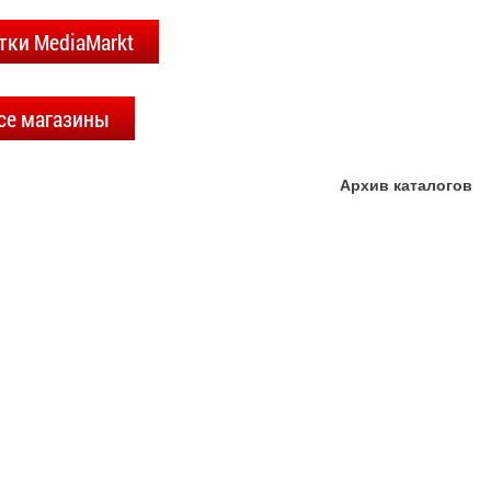
тки MediaMarkt
се магазины
Архив каталогов