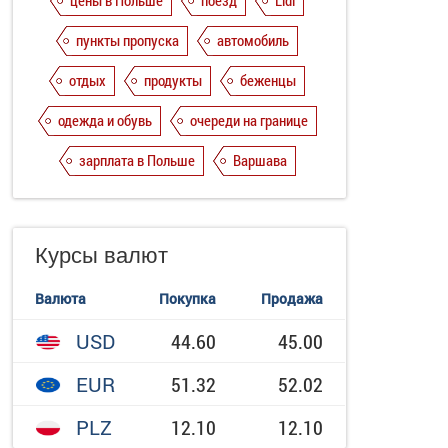
цены в Польше
поезд
Lidl
пункты пропуска
автомобиль
отдых
продукты
беженцы
одежда и обувь
очереди на границе
зарплата в Польше
Варшава
Курсы валют
Валюта
Покупка
Продажа
USD
44.60
45.00
EUR
51.32
52.02
PLZ
12.10
12.10