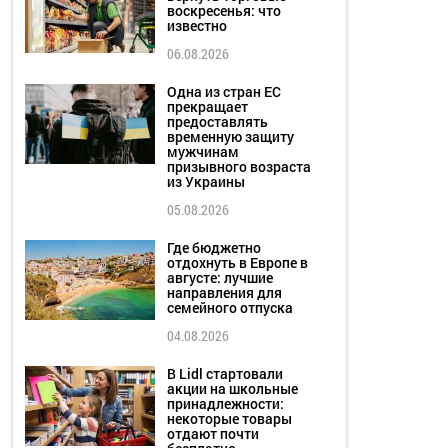
воскресенья: что
известно
06.08.2026
Одна из стран ЕС
прекращает
предоставлять
временную защиту
мужчинам
призывного возраста
из Украины
05.08.2026
Где бюджетно
отдохнуть в Европе в
августе: лучшие
направления для
семейного отпуска
04.08.2026
В Lidl стартовали
акции на школьные
принадлежности:
некоторые товары
отдают почти