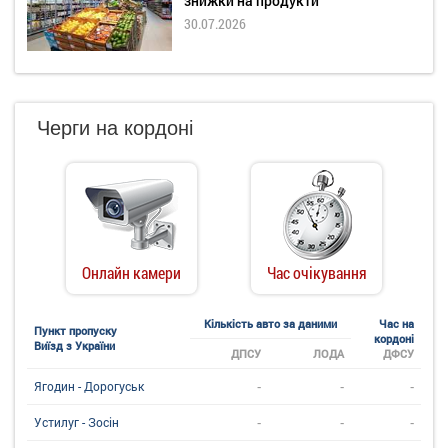
знижки на продукти
30.07.2026
Черги на кордоні
Онлайн камери
Час очікування
Кількість авто за даними
Час на
Пункт пропуску
кордоні
Виїзд з України
ДПСУ
ЛОДА
ДФСУ
-
-
-
Ягодин - Дорогуськ
-
-
-
Устилуг - Зосін