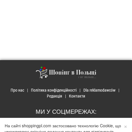
Шопінг в Польщі
і не тільки...
Про нас
Політика конфіденційності
Dla reklamodawców
Редакція
Контакти
МИ У СОЦМЕРЕЖАХ:
×
На сайті shoppingpl.com застосовано технологію Cookie, що
уможливлює якісніше подання контенту для відвідувачів.