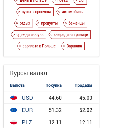
цены в Польше
поезд
Lidl
пункты пропуска
автомобиль
отдых
продукты
беженцы
одежда и обувь
очереди на границе
зарплата в Польше
Варшава
Курсы валют
Валюта
Покупка
Продажа
USD
44.60
45.00
EUR
51.32
52.02
PLZ
12.11
12.11