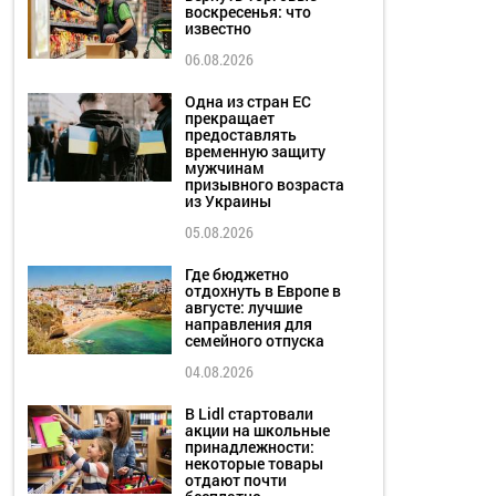
воскресенья: что
известно
06.08.2026
Одна из стран ЕС
прекращает
предоставлять
временную защиту
мужчинам
призывного возраста
из Украины
05.08.2026
Где бюджетно
отдохнуть в Европе в
августе: лучшие
направления для
семейного отпуска
04.08.2026
В Lidl стартовали
акции на школьные
принадлежности:
некоторые товары
отдают почти