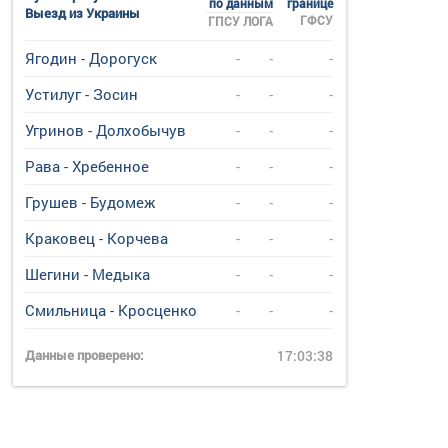
по данным
границе
Выезд из Украины
ГФСУ
ГПСУ
ЛОГА
Ягодин - Дорогуск
-
-
-
Устилуг - Зосин
-
-
-
Угринов - Долхобычув
-
-
-
Рава - Хребенное
-
-
-
Грушев - Будомеж
-
-
-
Краковец - Корчева
-
-
-
Шегини - Медыка
-
-
-
Смильница - Кросценко
-
-
-
Данные проверено:
17:03:38