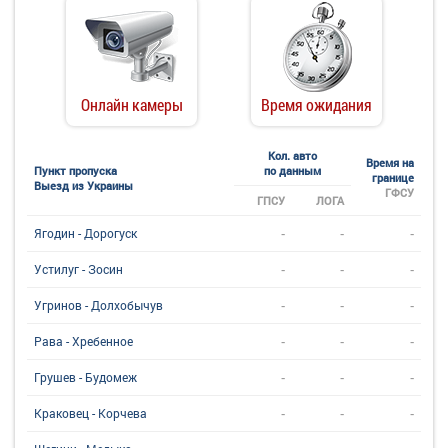
Онлайн камеры
Время ожидания
Кол. авто
Время на
Пункт пропуска
по данным
границе
Выезд из Украины
ГФСУ
ГПСУ
ЛОГА
-
-
-
Ягодин - Дорогуск
-
-
-
Устилуг - Зосин
-
-
-
Угринов - Долхобычув
-
-
-
Рава - Хребенное
-
-
-
Грушев - Будомеж
-
-
-
Краковец - Корчева