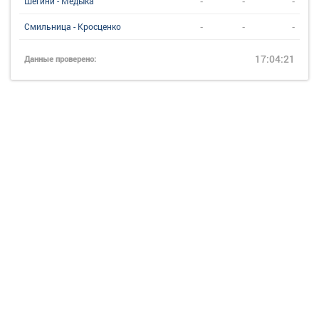
-
-
-
Шегини - Медыка
-
-
-
Смильница - Кросценко
17:04:21
Данные проверено: