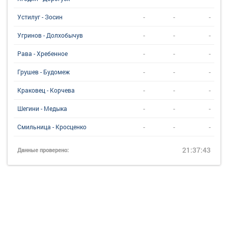
-
-
-
Устилуг - Зосин
-
-
-
Угринов - Долхобычув
-
-
-
Рава - Хребенное
-
-
-
Грушев - Будомеж
-
-
-
Краковец - Корчева
-
-
-
Шегини - Медыка
-
-
-
Смильница - Кросценко
21:37:43
Данные проверено: