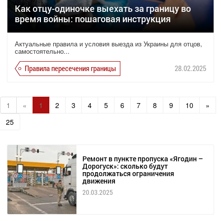
Как отцу-одиночке выехать за границу во
время войны: пошаговая инструкция
Актуальные правила и условия выезда из Украины для отцов,
самостоятельно...
Правила пересечения границы
28.02.2025
1
«
1
2
3
4
5
6
7
8
9
10
»
25
Ремонт в пункте пропуска «Ягодин –
Дорогуск»: сколько будут
продолжаться ограничения
движения
20.03.2025