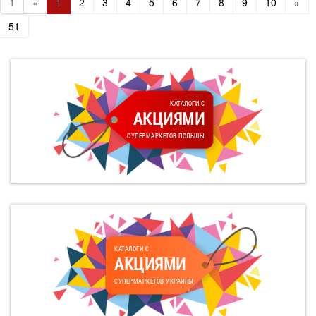
1
«
1
2
3
4
5
6
7
8
9
10
»
51
КАТАЛОГИ С
АКЦИЯМИ
СУПЕРМАРКЕТОВ ПОЛЬШЫ
КАТАЛОГИ С
АКЦИЯМИ
СУПЕРМАРКЕТОВ УКРАИНЫ