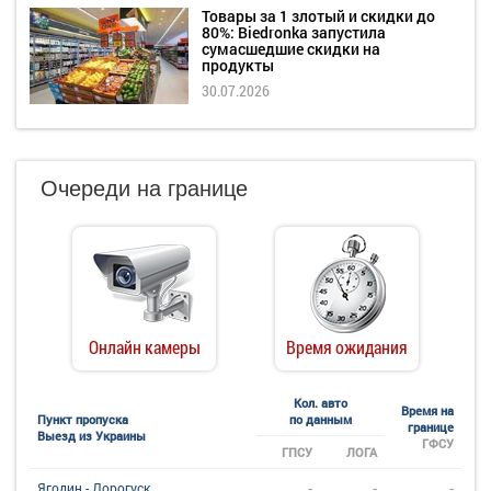
Товары за 1 злотый и скидки до
80%: Biedronka запустила
сумасшедшие скидки на
продукты
30.07.2026
Очереди на границе
Онлайн камеры
Время ожидания
Кол. авто
Время на
Пункт пропуска
по данным
границе
Выезд из Украины
ГФСУ
ГПСУ
ЛОГА
-
-
-
Ягодин - Дорогуск