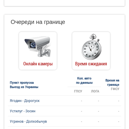
Очереди на границе
Онлайн камеры
Время ожидания
Кол. авто
Время на
Пункт пропуска
по данным
границе
Выезд из Украины
ГФСУ
ГПСУ
ЛОГА
-
-
-
Ягодин - Дорогуск
-
-
-
Устилуг - Зосин
-
-
-
Угринов - Долхобычув