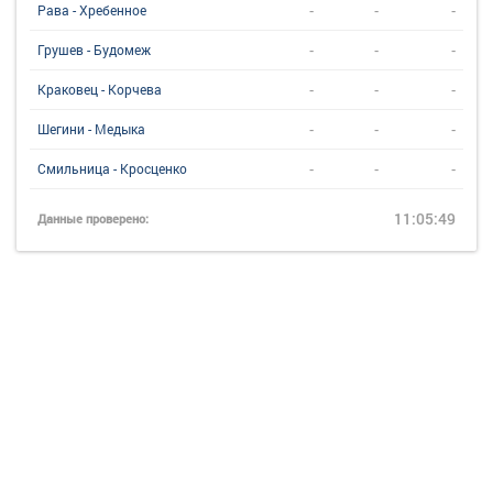
-
-
-
Рава - Хребенное
-
-
-
Грушев - Будомеж
-
-
-
Краковец - Корчева
-
-
-
Шегини - Медыка
-
-
-
Смильница - Кросценко
11:05:49
Данные проверено: