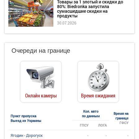
Товары за 1 злотый и скидки до
80%: Biedronka запустила
сумасшедшие скидки на
продукты
30.07.2026
Очереди на границе
Онлайн камеры
Время ожидания
Кол. авто
Время на
Пункт пропуска
по данным
границе
Выезд из Украины
ГФСУ
ГПСУ
ЛОГА
-
-
-
Ягодин - Дорогуск