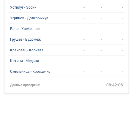
-
-
-
Устилуг - Зосин
-
-
-
Угринов - Долхобычув
-
-
-
Рава - Хребенное
-
-
-
Грушев - Будомеж
-
-
-
Краковец - Корчева
-
-
-
Шегини - Медыка
-
-
-
Смильница - Кросценко
08:42:06
Данные проверено: