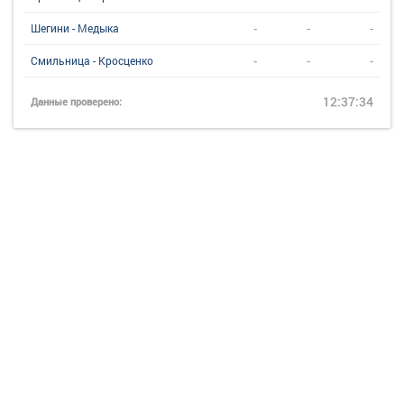
-
-
-
Шегини - Медыка
-
-
-
Смильница - Кросценко
12:37:34
Данные проверено: