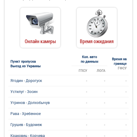
Онлайн камеры
Время ожидания
Кол. авто
Время на
Пункт пропуска
по данным
границе
Выезд из Украины
ГФСУ
ГПСУ
ЛОГА
-
-
-
Ягодин - Дорогуск
-
-
-
Устилуг - Зосин
-
-
-
Угринов - Долхобычув
-
-
-
Рава - Хребенное
-
-
-
Грушев - Будомеж
-
-
-
Краковец - Корчева