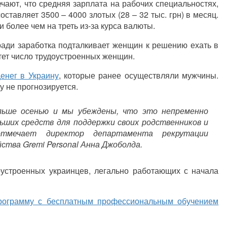
чают, что средняя зарплата на рабочих специальностях,
тавляет 3500 – 4000 злотых (28 – 32 тыс. грн) в месяц.
 более чем на треть из-за курса валюты.
ради заработка подталкивает женщин к решению ехать в
тет число трудоустроенных женщин.
енег в Украину
, которые ранее осуществляли мужчины.
 не прогнозируется.
льше осенью и мы убеждены, что это непременно
ьших средств для поддержки своих родственников и
тмечает директор департамента рекрутации
тва Gremi Personal Анна Джоболда.
оустроенных украинцев, легально работающих с начала
рограмму с бесплатным профессиональным обучением