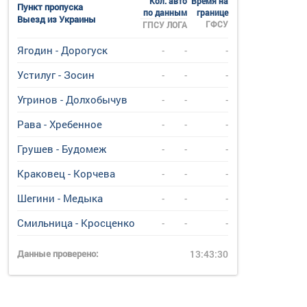
Кол. авто
Время на
Пункт пропуска
по данным
границе
Выезд из Украины
ГФСУ
ГПСУ
ЛОГА
Ягодин - Дорогуск
-
-
-
Устилуг - Зосин
-
-
-
Угринов - Долхобычув
-
-
-
Рава - Хребенное
-
-
-
Грушев - Будомеж
-
-
-
Краковец - Корчева
-
-
-
Шегини - Медыка
-
-
-
Смильница - Кросценко
-
-
-
Данные проверено:
13:43:30