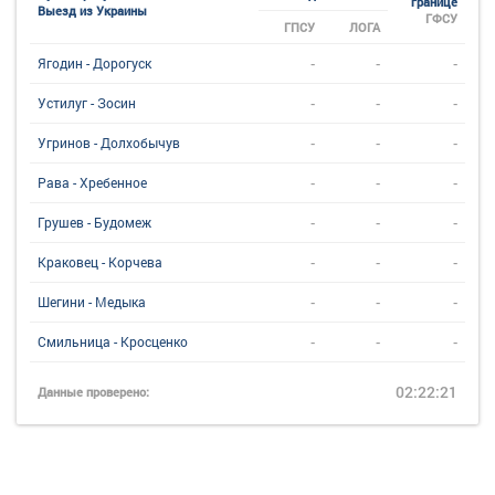
границе
Выезд из Украины
ГФСУ
ГПСУ
ЛОГА
-
-
-
Ягодин - Дорогуск
-
-
-
Устилуг - Зосин
-
-
-
Угринов - Долхобычув
-
-
-
Рава - Хребенное
-
-
-
Грушев - Будомеж
-
-
-
Краковец - Корчева
-
-
-
Шегини - Медыка
-
-
-
Смильница - Кросценко
02:22:21
Данные проверено: