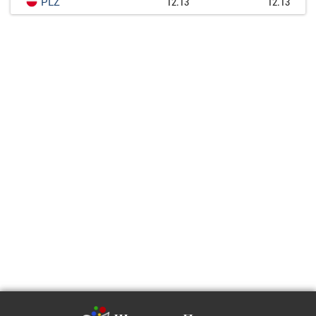
PLZ
12.13
12.13