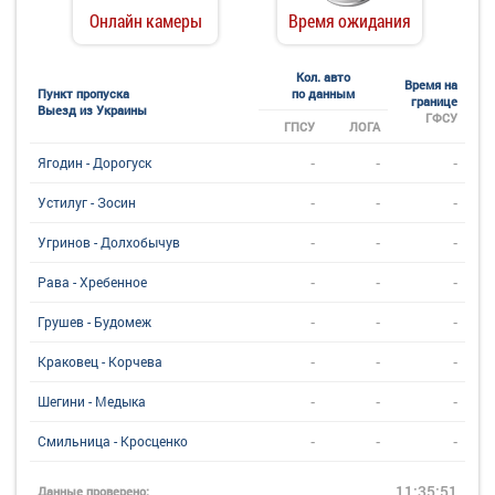
Онлайн камеры
Время ожидания
Кол. авто
Время на
Пункт пропуска
по данным
границе
Выезд из Украины
ГФСУ
ГПСУ
ЛОГА
-
-
-
Ягодин - Дорогуск
-
-
-
Устилуг - Зосин
-
-
-
Угринов - Долхобычув
-
-
-
Рава - Хребенное
-
-
-
Грушев - Будомеж
-
-
-
Краковец - Корчева
-
-
-
Шегини - Медыка
-
-
-
Смильница - Кросценко
11:35:51
Данные проверено: