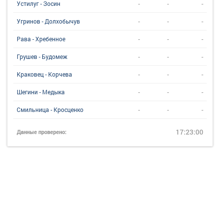
-
-
-
Устилуг - Зосин
-
-
-
Угринов - Долхобычув
-
-
-
Рава - Хребенное
-
-
-
Грушев - Будомеж
-
-
-
Краковец - Корчева
-
-
-
Шегини - Медыка
-
-
-
Смильница - Кросценко
17:23:00
Данные проверено: