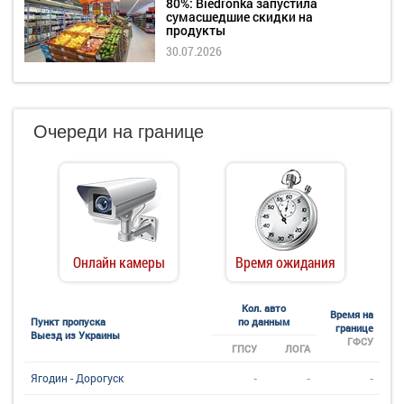
80%: Biedronka запустила
сумасшедшие скидки на
продукты
30.07.2026
Очереди на границе
Онлайн камеры
Время ожидания
Кол. авто
Время на
Пункт пропуска
по данным
границе
Выезд из Украины
ГФСУ
ГПСУ
ЛОГА
-
-
-
Ягодин - Дорогуск