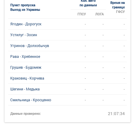
Кол. авто
Время на
Пункт пропуска
по данным
границе
Выезд из Украины
ГФСУ
ГПСУ
ЛОГА
-
-
-
Ягодин - Дорогуск
-
-
-
Устилуг - Зосин
-
-
-
Угринов - Долхобычув
-
-
-
Рава - Хребенное
-
-
-
Грушев - Будомеж
-
-
-
Краковец - Корчева
-
-
-
Шегини - Медыка
-
-
-
Смильница - Кросценко
21:07:34
Данные проверено: