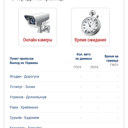
Онлайн камеры
Время ожидания
Кол. авто
Время на
Пункт пропуска
по данным
границе
Выезд из Украины
ГФСУ
ГПСУ
ЛОГА
-
-
-
Ягодин - Дорогуск
-
-
-
Устилуг - Зосин
-
-
-
Угринов - Долхобычув
-
-
-
Рава - Хребенное
-
-
-
Грушев - Будомеж
-
-
-
Краковец - Корчева