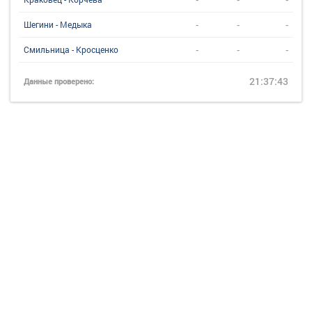
-
-
-
Шегини - Медыка
-
-
-
Смильница - Кросценко
21:37:43
Данные проверено: