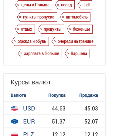
цены в Польше
поезд
Lidl
пункты пропуска
автомобиль
отдых
продукты
беженцы
одежда и обувь
очереди на границе
зарплата в Польше
Варшава
Курсы валют
Валюта
Покупка
Продажа
USD
44.63
45.03
EUR
51.37
52.07
PLZ
12.12
12.12