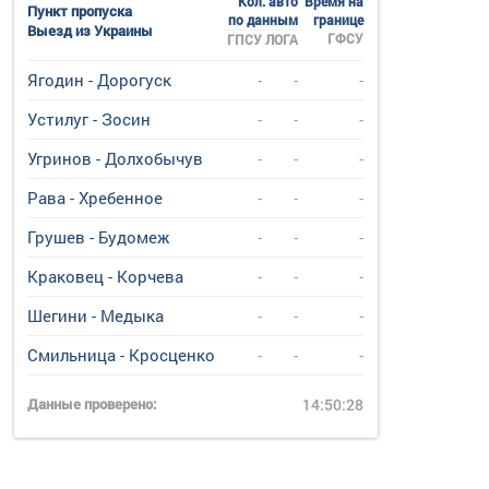
Кол. авто
Время на
Пункт пропуска
по данным
границе
Выезд из Украины
ГФСУ
ГПСУ
ЛОГА
Ягодин - Дорогуск
-
-
-
Устилуг - Зосин
-
-
-
Угринов - Долхобычув
-
-
-
Рава - Хребенное
-
-
-
Грушев - Будомеж
-
-
-
Краковец - Корчева
-
-
-
Шегини - Медыка
-
-
-
Смильница - Кросценко
-
-
-
Данные проверено:
14:50:28